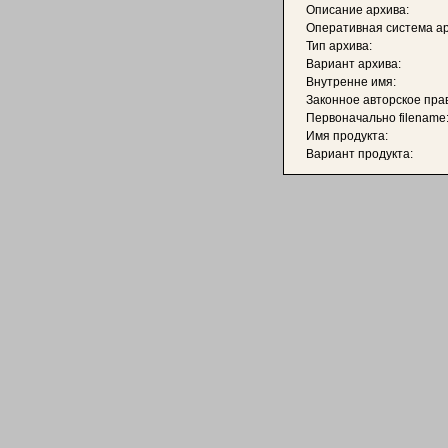
Описание архива:
Оперативная система ар
Тип архива:
Вариант архива:
Внутренне имя:
Законное авторское пра
Первоначально filename
Имя продукта:
Вариант продукта: