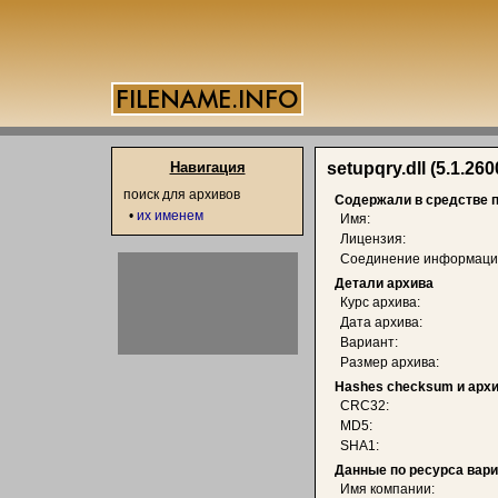
Навигация
setupqry.dll (5.1.260
поиск для архивов
Содержали в средстве 
•
их именем
Имя:
Лицензия:
Соединение информаци
Детали архива
Курс архива:
Дата архива:
Вариант:
Размер архива:
Hashes checksum и арх
CRC32:
MD5:
SHA1:
Данные по ресурса вар
Имя компании: