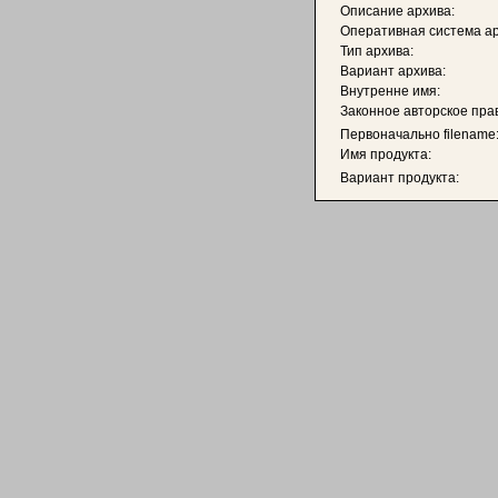
Описание архива:
Оперативная система ар
Тип архива:
Вариант архива:
Внутренне имя:
Законное авторское пра
Первоначально filename
Имя продукта:
Вариант продукта: