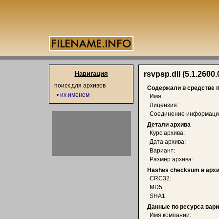
Навигация
rsvpsp.dll (5.1.2600.
поиск для архивов
Содержали в средстве 
•
их именем
Имя:
Лицензия:
Соединение информаци
Детали архива
Курс архива:
Дата архива:
Вариант:
Размер архива:
Hashes checksum и арх
CRC32:
MD5:
SHA1:
Данные по ресурса вар
Имя компании: