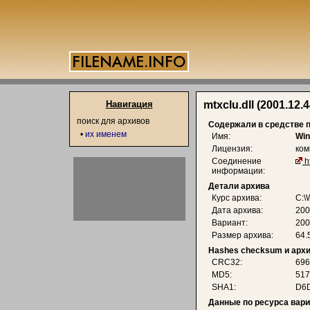
Навигация
mtxclu.dll (2001.12.
поиск для архивов
Содержали в средстве 
•
их именем
Имя:
Win
Лицензия:
ком
Соединение
h
информации:
Детали архива
Курс архива:
C:\
Дата архива:
200
Вариант:
200
Размер архива:
64.
Hashes checksum и арх
CRC32:
696
MD5:
517
SHA1:
D6D
Данные по ресурса вар