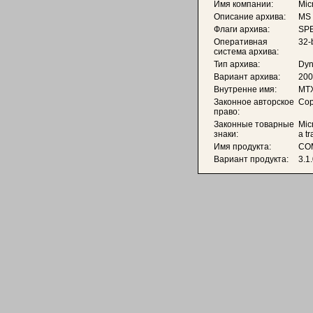
Имя компании:
Mic
Описание архива:
MS 
Флаги архива:
SPE
Оперативная
32-
система архива:
Тип архива:
Dyn
Вариант архива:
200
Внутренне имя:
MT
Законное авторское
Cop
право:
Законные товарные
Mic
знаки:
a t
Имя продукта:
COM
Вариант продукта:
3.1