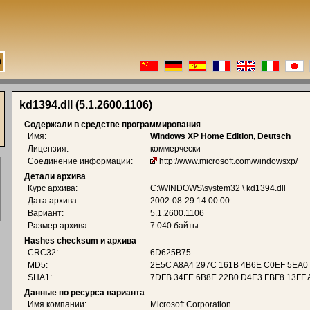
kd1394.dll (5.1.2600.1106)
Содержали в средстве программирования
Имя:
Windows XP Home Edition, Deutsch
Лицензия:
коммерчески
Соединение информации:
http://www.microsoft.com/windowsxp/
Детали архива
Курс архива:
C:\WINDOWS\system32 \ kd1394.dll
Дата архива:
2002-08-29 14:00:00
Вариант:
5.1.2600.1106
Размер архива:
7.040 байты
Hashes checksum и архива
CRC32:
6D625B75
MD5:
2E5C A8A4 297C 161B 4B6E C0EF 5EA0
SHA1:
7DFB 34FE 6B8E 22B0 D4E3 FBF8 13FF 
Данные по ресурса варианта
Имя компании:
Microsoft Corporation