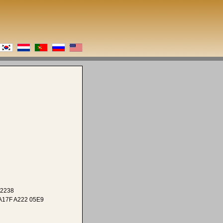
 2238
A17F A222 05E9