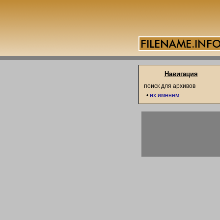
Навигация
поиск для архивов
•
их именем