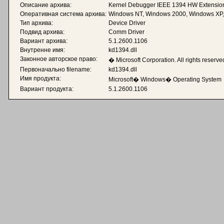
Описание архива:
Kernel Debugger IEEE 1394 HW Extensio
Оперативная система архива:
Windows NT, Windows 2000, Windows XP
Тип архива:
Device Driver
Подвид архива:
Comm Driver
Вариант архива:
5.1.2600.1106
Внутренне имя:
kd1394.dll
Законное авторское право:
� Microsoft Corporation. All rights reserve
Первоначально filename:
kd1394.dll
Имя продукта:
Microsoft� Windows� Operating System
Вариант продукта:
5.1.2600.1106