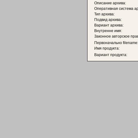
Описание архива:
Оперативная система ар
Тип архива:
Подвид архива:
Вариант архива:
Внутренне имя:
Законное авторское пра
Первоначально filename
Имя продукта:
Вариант продукта: