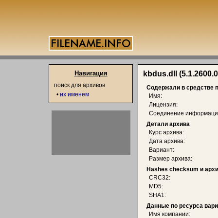
Навигация
kbdus.dll (5.1.2600.0
поиск для архивов
Содержали в средстве 
•
их именем
Имя:
Лицензия:
Соединение информаци
Детали архива
Курс архива:
Дата архива:
Вариант:
Размер архива:
Hashes checksum и арх
CRC32:
MD5:
SHA1:
Данные по ресурса вар
Имя компании: