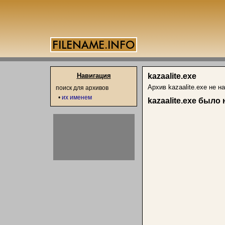
Навигация
kazaalite.exe
Архив kazaalite.exe не н
поиск для архивов
•
их именем
kazaalite.exe было 