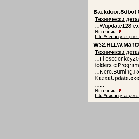
Backdoor.Sdbot.
Технически дета
...Wupdate128.e
Источник:
http://securityrespo
W32.HLLW.Mant
Технически дета
...Filesedonkey2
folders c:Program
...Nero.Burning.R
KazaaUpdate.exe.
......
Источник:
http://securityrespo