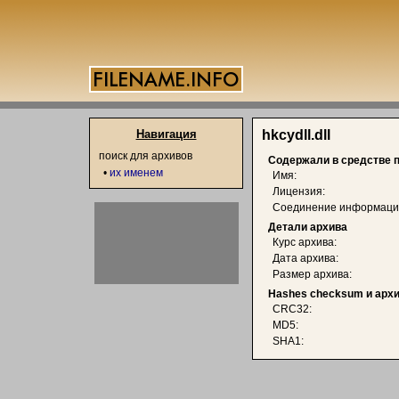
Навигация
hkcydll.dll
поиск для архивов
Содержали в средстве 
•
их именем
Имя:
Лицензия:
Соединение информаци
Детали архива
Курс архива:
Дата архива:
Размер архива:
Hashes checksum и арх
CRC32:
MD5:
SHA1: