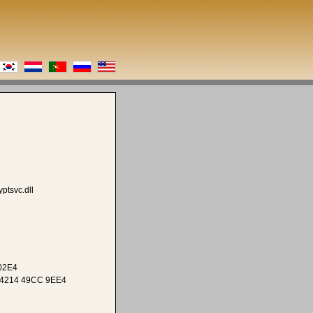
ptsvc.dll
02E4
 4214 49CC 9EE4