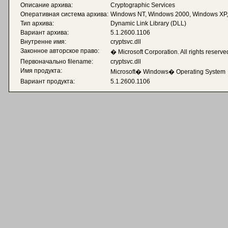
Описание архива:
Cryptographic Services
Оперативная система архива:
Windows NT, Windows 2000, Windows XP
Тип архива:
Dynamic Link Library (DLL)
Вариант архива:
5.1.2600.1106
Внутренне имя:
cryptsvc.dll
Законное авторское право:
� Microsoft Corporation. All rights reserve
Первоначально filename:
cryptsvc.dll
Имя продукта:
Microsoft� Windows� Operating System
Вариант продукта:
5.1.2600.1106