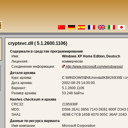
cryptsvc.dll ( 5.1.2600.1106)
Содержали в средстве программирования
Имя:
Windows XP Home Edition, Deutsch
Лицензия:
коммерчески
Соединение информации:
http://www.microsoft.com/windowsxp/
Детали архива
Курс архива:
C:\WINDOWS\$NtUninstallKB826939$ \ cry
Дата архива:
2002-08-29 14:00:00
Вариант:
5.1.2600.1106
Размер архива:
53.248 байты
Hashes checksum и архива
CRC32:
2195938F
MD5:
D566 2EA1 0856 7143 DEB1 800F D343 
SHA1:
4E9B C7CB 165B 4070 005C 36AF 104D
Данные по ресурса варианта
Имя компании:
Microsoft Corporation