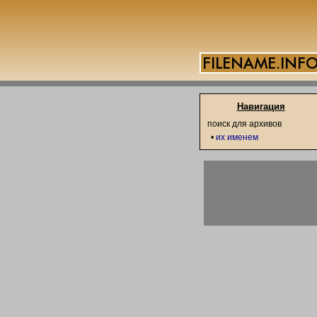
Навигация
поиск для архивов
•
их именем