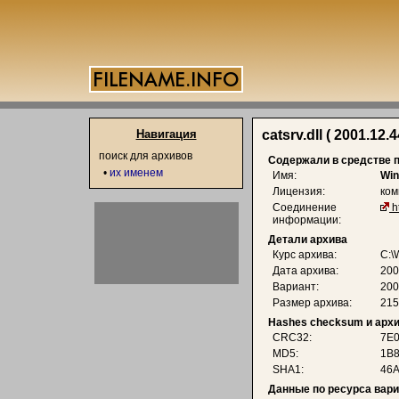
Навигация
catsrv.dll ( 2001.12.
поиск для архивов
Содержали в средстве 
•
их именем
Имя:
Win
Лицензия:
ком
Соединение
h
информации:
Детали архива
Курс архива:
C:\
Дата архива:
200
Вариант:
200
Размер архива:
215
Hashes checksum и арх
CRC32:
7E
MD5:
1B8
SHA1:
46A
Данные по ресурса вар