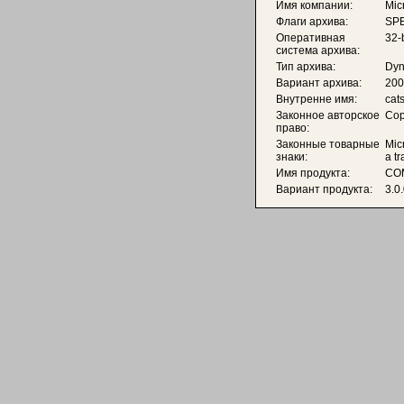
Имя компании:
Mic
Флаги архива:
SPE
Оперативная
32-
система архива:
Тип архива:
Dyn
Вариант архива:
200
Внутренне имя:
cat
Законное авторское
Cop
право:
Законные товарные
Mic
знаки:
a t
Имя продукта:
COM
Вариант продукта:
3.0