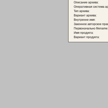
Описание архива:
Оперативная система ар
Тип архива:
Вариант архива:
Внутренне имя:
Законное авторское пра
Первоначально filename
Имя продукта:
Вариант продукта: