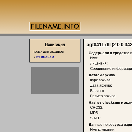
Навигация
agt0411.dll (2.0.0.34
поиск для архивов
Содержали в средстве 
•
их именем
Имя:
Лицензия:
Соединение информаци
Детали архива
Курс архива:
Дата архива:
Вариант:
Размер архива:
Hashes checksum и арх
CRC32:
MD5:
SHA1:
Данные по ресурса вар
Имя компании: