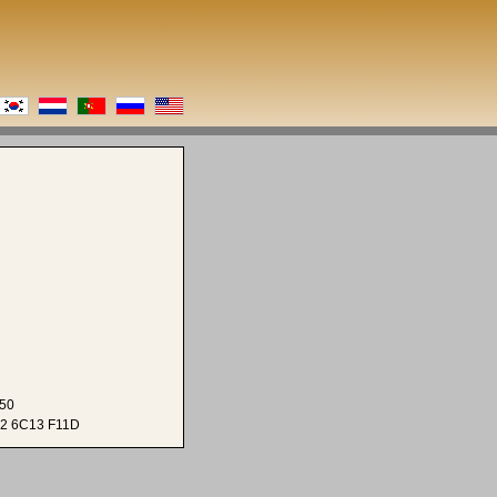
50
2 6C13 F11D