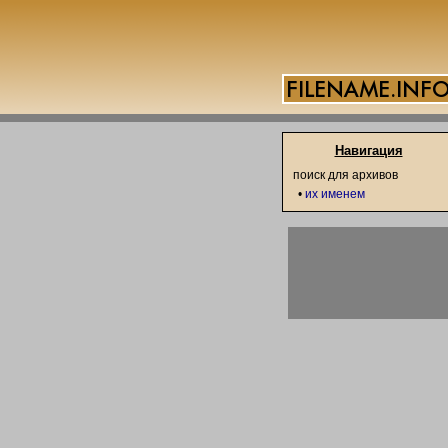
Навигация
поиск для архивов
•
их именем