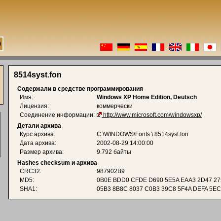
8514syst.fon
Содержали в средстве программирования
Имя:
Windows XP Home Edition, Deutsch
Лицензия:
коммерчески
Соединение информации:
http://www.microsoft.com/windowsxp/
Детали архива
Курс архива:
C:\WINDOWS\Fonts \ 8514syst.fon
Дата архива:
2002-08-29 14:00:00
Размер архива:
9.792 байты
Hashes checksum и архива
CRC32:
987902B9
MD5:
0B0E BDD0 CFDE D690 5E5A EAA3 2D47 27
SHA1:
05B3 8B8C 8037 C0B3 39C8 5F4A DEFA 5EC