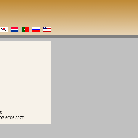
E0
DB 6C06 397D