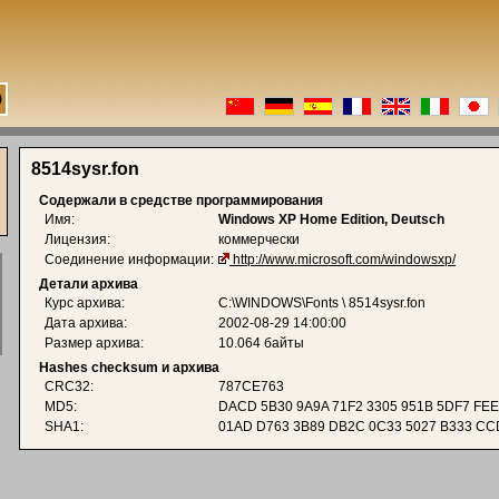
8514sysr.fon
Содержали в средстве программирования
Имя:
Windows XP Home Edition, Deutsch
Лицензия:
коммерчески
Соединение информации:
http://www.microsoft.com/windowsxp/
Детали архива
Курс архива:
C:\WINDOWS\Fonts \ 8514sysr.fon
Дата архива:
2002-08-29 14:00:00
Размер архива:
10.064 байты
Hashes checksum и архива
CRC32:
787CE763
MD5:
DACD 5B30 9A9A 71F2 3305 951B 5DF7 FE
SHA1:
01AD D763 3B89 DB2C 0C33 5027 B333 CC