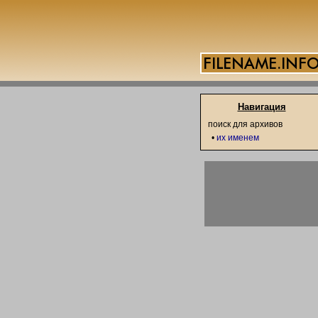
Навигация
поиск для архивов
•
их именем