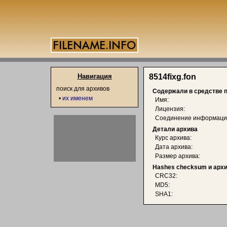
Навигация
8514fixg.fon
поиск для архивов
Содержали в средстве 
•
их именем
Имя:
Лицензия:
Соединение информаци
Детали архива
Курс архива:
Дата архива:
Размер архива:
Hashes checksum и арх
CRC32:
MD5:
SHA1: